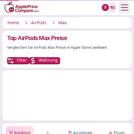
Show
$
🇺🇸
Home
AirPods
Max
Top AirPods Max Preise
Vergleichen Sie AirPods Max Preise in Apple Stores weltweit
Filter
Währung
Ranking
Angebote
Flüge