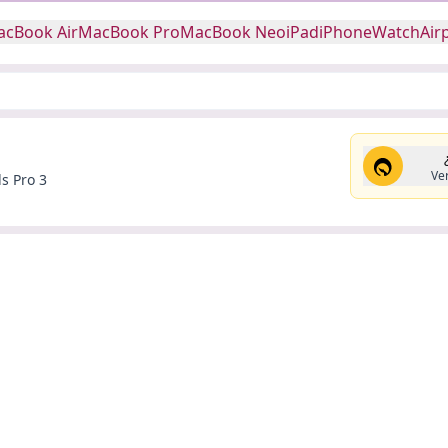
cBook Air
MacBook Pro
MacBook Neo
iPad
iPhone
Watch
Air
Ver
s Pro 3