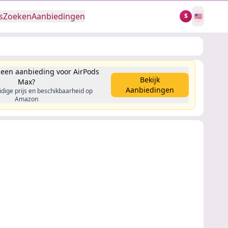
s
Zoeken
Aanbiedingen
$
🇺🇸
 een aanbieding voor AirPods
Bekijk
Max?
Aanbiedingen
idige prijs en beschikbaarheid op
Amazon