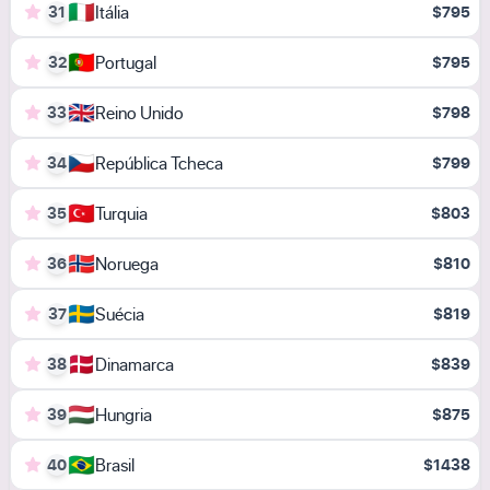
🇮🇹
Itália
31
$795
🇵🇹
Portugal
32
$795
🇬🇧
Reino Unido
33
$798
🇨🇿
República Tcheca
34
$799
🇹🇷
Turquia
35
$803
🇳🇴
Noruega
36
$810
🇸🇪
Suécia
37
$819
🇩🇰
Dinamarca
38
$839
🇭🇺
Hungria
39
$875
🇧🇷
Brasil
40
$1438