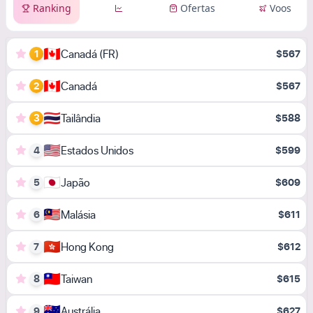
Ranking
Ofertas
Voos
🇨🇦
Canadá (FR)
1
$567
🇨🇦
Canadá
2
$567
🇹🇭
Tailândia
3
$588
🇺🇸
Estados Unidos
4
$599
🇯🇵
Japão
5
$609
🇲🇾
Malásia
6
$611
🇭🇰
Hong Kong
7
$612
🇹🇼
Taiwan
8
$615
🇦🇺
Austrália
9
$627