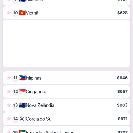
🇻🇳
Vietnã
10
$628
🇵🇭
Filipinas
11
$646
🇸🇬
Cingapura
12
$657
🇳🇿
Nova Zelândia
13
$663
🇰🇷
Coreia do Sul
14
$671
🇦🇪
Emirados Árabes Unidos
15
$707