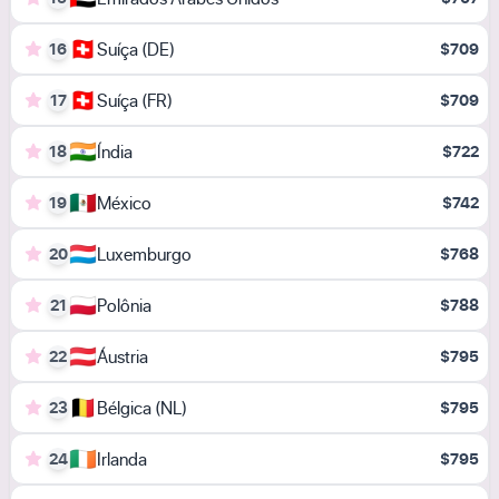
🇨🇭
Suíça (DE)
16
$709
🇨🇭
Suíça (FR)
17
$709
🇮🇳
Índia
18
$722
🇲🇽
México
19
$742
🇱🇺
Luxemburgo
20
$768
🇵🇱
Polônia
21
$788
🇦🇹
Áustria
22
$795
🇧🇪
Bélgica (NL)
23
$795
🇮🇪
Irlanda
24
$795