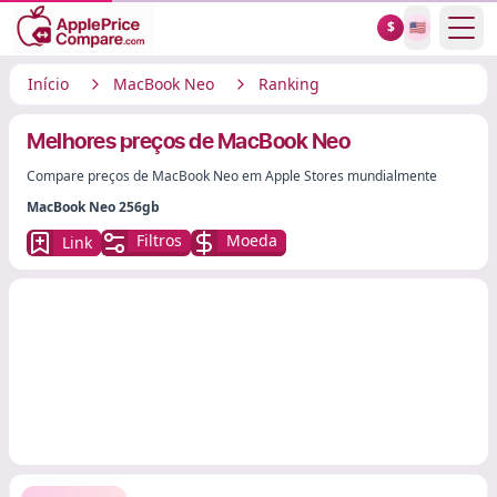
Show
$
🇺🇸
Início
MacBook Neo
Ranking
Melhores preços de MacBook Neo
Compare preços de MacBook Neo em Apple Stores mundialmente
MacBook Neo 256gb
Filtros
Moeda
Link