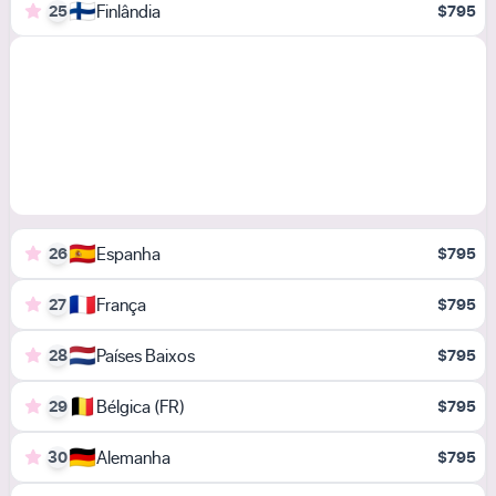
🇫🇮
Finlândia
25
$795
🇪🇸
Espanha
26
$795
🇫🇷
França
27
$795
🇳🇱
Países Baixos
28
$795
🇧🇪
Bélgica (FR)
29
$795
🇩🇪
Alemanha
30
$795